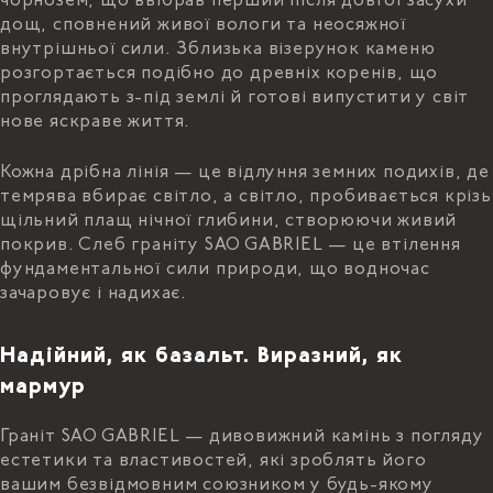
чорнозем, що ввібрав перший після довгої засухи
дощ, сповнений живої вологи та неосяжної
внутрішньої сили. Зблизька візерунок каменю
розгортається подібно до древніх коренів, що
проглядають з-під землі й готові випустити у світ
нове яскраве життя.
Кожна дрібна лінія — це відлуння земних подихів, де
темрява вбирає світло, а світло, пробивається крізь
щільний плащ нічної глибини, створюючи живий
покрив. Слеб граніту SAO GABRIEL — це втілення
фундаментальної сили природи, що водночас
зачаровує і надихає.
Надійний, як базальт. Виразний, як
мармур
Граніт SAO GABRIEL — дивовижний камінь з погляду
естетики та властивостей, які зроблять його
вашим безвідмовним союзником у будь-якому