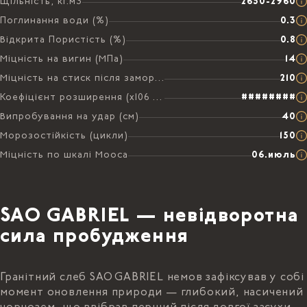
Щільність, кг.м3
2650-2960
Поглинання води (%)
0.3
Відкрита Пористість (%)
0.8
Міцність на вигин (МПа)
14
Міцність на стиск після заморожування (МПа)
210
Коефіцієнт розширення (х106 на °C)
########
Випробування на удар (см)
40
Морозостійкість (цикли)
150
Міцність по шкалі Мооса
06.июль
SAO GABRIEL — невідворотна
сила пробудження
Гранітний слеб SAO GABRIEL немов зафіксував у собі
момент оновлення природи — глибокий, насичений