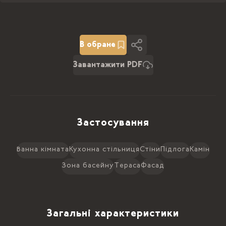
В обране
Завантажити PDF
Застосування
Ванна кімната
Кухонна стільниця
Стіни
Підлога
Камін
Зона басейну
Тераса
Фасад
Загальні характеристики