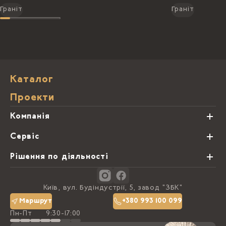
Граніт
Граніт
Каталог
Проекти
Компанія
Про нас
Сервіс
Партнери
Види обробки каменю
Рішення по діяльності
Блог
Замовна программа
Студії кухонь
Контакти
Київ, вул. Будіндустрії, 5, завод "ЗБК"
Політика конфіденційності
Маршрут
+380 993 100 099
Пн-Пт
9:30-17:00
Доставка та оплата