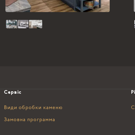
Сервіс
Р
Види обробки каменю
С
Замовна программа