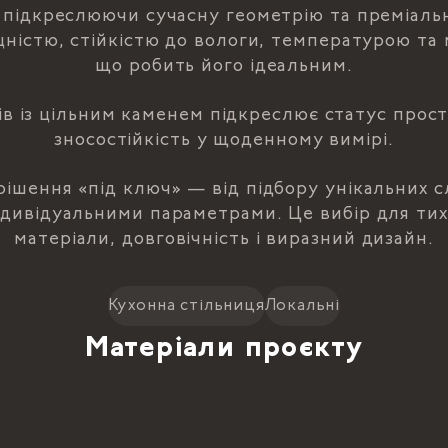
, підкреслюючи сучасну геометрію та преміальн
цністю, стійкістю до вологи, температурою т
що робить його ідеальним.
в із цільним каменем підкреслює статус прост
зносостійкість у щоденному вимірі.
 рішення «під ключ» — від підбору унікальних с
ндивідуальними параметрами. Це вибір для тих,
матеріали, довговічність і виразний дизайн.
Кухонна стільниця
Локальні
Матеріали проєкту