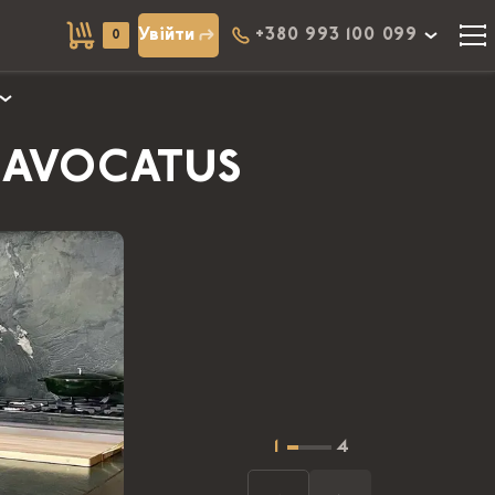
Увійти
+380 993 100 099
0
ту AVOCATUS
1
4