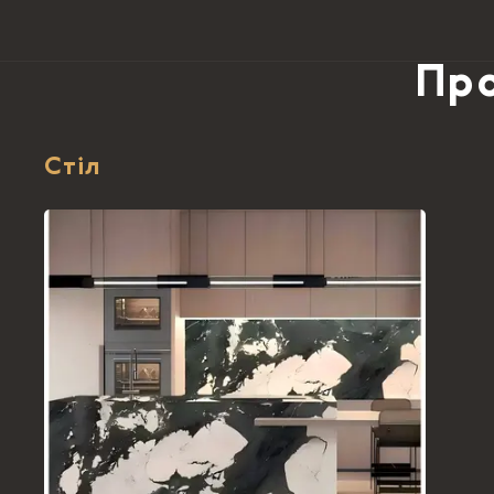
Про
Стіл