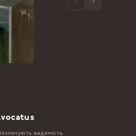
Avocatus
абезпечують видимість