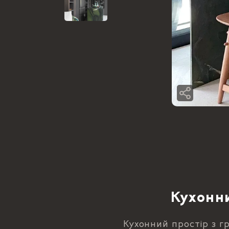
Кухонни
Кухонний простір з г