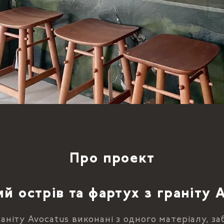
Про проект
й острів та фартух з граніту 
раніту Avocatus виконані з одного матеріалу, з