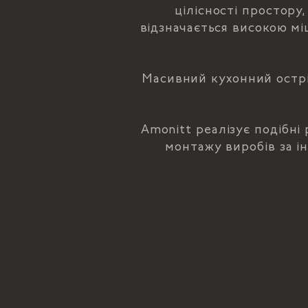
цілісності простору
відзначається високою мі
Масивний кухонний острі
Amonitt реалізує подібні
монтажу виробів за і