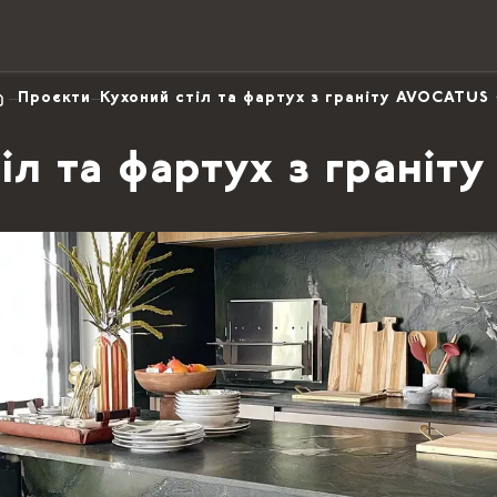
Проєкти
Кухоний стіл та фартух з граніту AVOCATUS
іл та фартух з грані