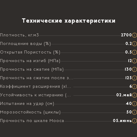
Технические характеристики
Плотность, кг.м3
2700
Поглощение воды (%)
0.2
Открытая Пористость (%)
0.5
Прочность на изгиб (МПа)
12
Прочность на сжатие (МПа)
130
Прочность на сжатие после замораживания (МПа)
125
Коэффициент расширения (х106 на °C)
6
Устойчивость к истиранию (мм)
02.май
Испытание на удар (см)
40
Морозостойкость (циклы)
50
Прочность по шкале Мооса
05.июнь