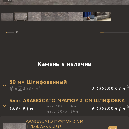
1
8
Камень в наличии
30 мм Шлифованный
2
2
→ 5358.00 ₴ / м
6
33.84
м
Блок ARABESCATO МРАМОР 3 CM ШЛИФОВКА
мин. 3.07 x 1.84 м
2
33.84 ₴ / м
→ 5358.00 ₴ / м
макс. 3.07 x 1.84 м
ARABESCATO МРАМОР 3 CM
ШЛИФОВКА-8743