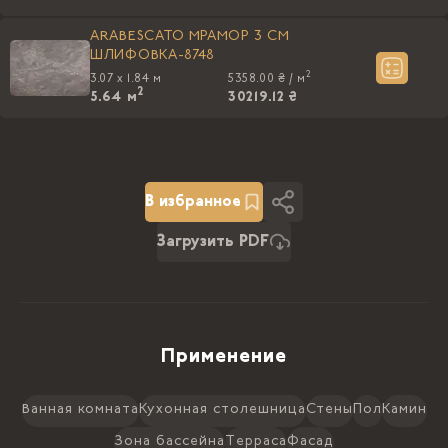
ARABESCATO МРАМОР 3 CM
ШЛИФОВКА-8748
2
3.07 x 1.84 м
5358.00 ₴ /
м
2
5.64
м
30219.12 ₴
В избранное
Загрузить PDF
Применение
Ванная комната
Кухонная столешница
Стены
Пол
Камин
Зона бассейна
Терраса
Фасад