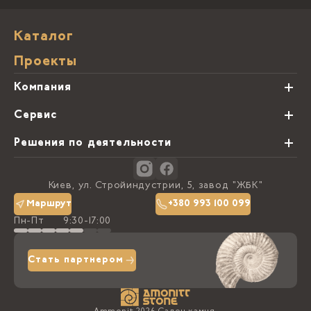
Каталог
Проекты
Компания
О нас
Сервис
Партнеры
Виды обработки камня
Решения по деятельности
Блог
Заказная программа
Студии кухонь
Контакты
Киев, ул. Стройиндустрии, 5, завод "ЖБК"
Политика конфиденциальности
Маршрут
+380 993 100 099
Пн-Пт
9:30-17:00
Доставка та оплата
Стать партнером