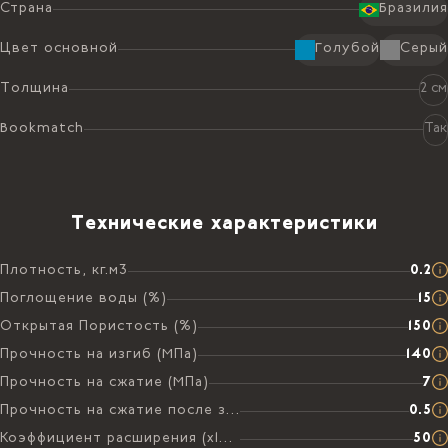
Страна
Бразилия
Цвет основной
Голубой
Серый
Толщина
2 см
Bookmatch
Так
Технические характеристики
Плотность, кг.м3
0.2
Поглощение воды (%)
15
Открытая Пористость (%)
150
Прочность на изгиб (МПа)
140
Прочность на сжатие (МПа)
7
Прочность на сжатие после замораживания (МПа)
0.5
Коэффициент расширения (х106 на °C)
50