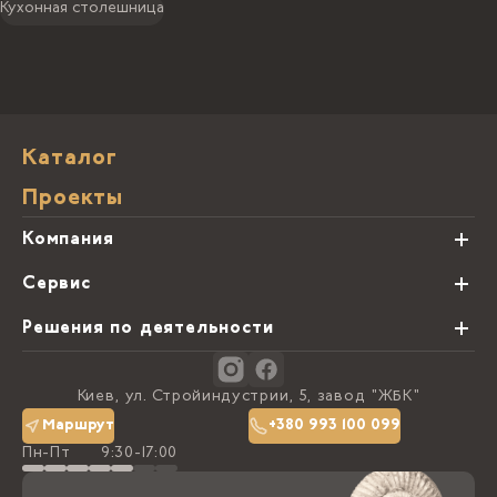
Кухонная столешница
Каталог
Проекты
Компания
О нас
Сервис
Партнеры
Виды обработки камня
Решения по деятельности
Блог
Заказная программа
Студии кухонь
Контакты
Киев, ул. Стройиндустрии, 5, завод "ЖБК"
Политика конфиденциальности
Маршрут
+380 993 100 099
Пн-Пт
9:30-17:00
Доставка та оплата