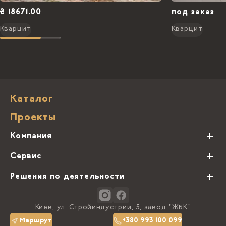
₴ 18671.00
под заказ
Кварцит
Кварцит
Каталог
Проекты
Компания
О нас
Сервис
Партнеры
Виды обработки камня
Решения по деятельности
Блог
Заказная программа
Студии кухонь
Контакты
Киев, ул. Стройиндустрии, 5, завод "ЖБК"
Политика конфиденциальности
Маршрут
+380 993 100 099