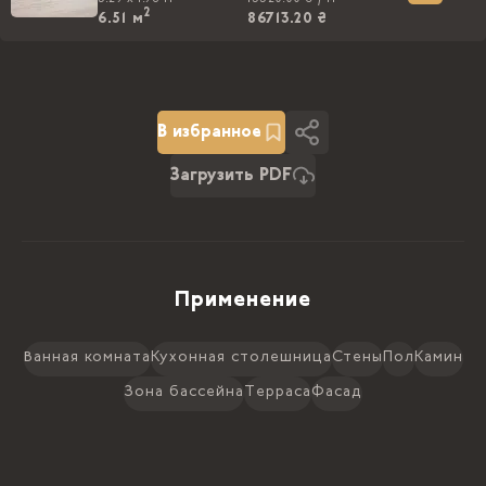
2
6.51
м
86713.20 ₴
В избранное
Загрузить PDF
Применение
Ванная комната
Кухонная столешница
Стены
Пол
Камин
Зона бассейна
Терраса
Фасад