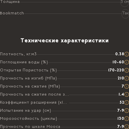
Толщина
3 см
Bookmatch
Так
Технические характеристики
Плотность, кг.м3
0.38
Поглощение воды (%)
10-60
Открытая Пористость (%)
170-220
Прочность на изгиб (МПа)
210
Прочность на сжатие (МПа)
7
Прочность на сжатие после замораживания (МПа)
1.4
Коэффициент расширения (х106 на °C)
52
Испытание на удар (см)
7-9
Морозостойкость (циклы)
130
Прочность по шкале Мооса
7-9