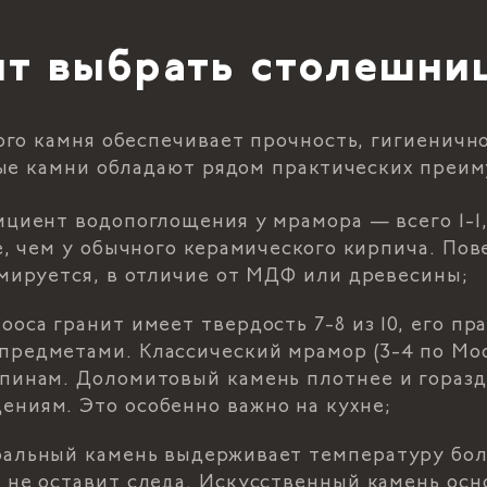
ит выбрать столешни
го камня обеспечивает прочность, гигиеничн
ные камни обладают рядом практических преи
ициент водопоглощения у мрамора — всего 1-1,5
е, чем у обычного керамического кирпича. Пов
рмируется, в отличие от МДФ или древесины;
ооса гранит имеет твердость 7-8 из 10, его п
предметами. Классический мрамор (3-4 по Моо
апинам. Доломитовый камень плотнее и горазд
ениям. Это особенно важно на кухне;
ральный камень выдерживает температуру бол
 не оставит следа. Искусственный камень ос