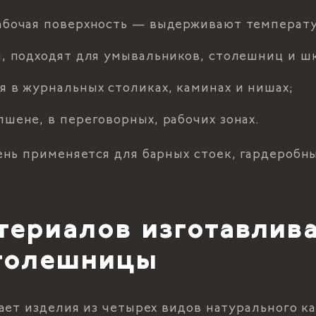
абочая поверхность — выдерживают температур
ы, подходят для умывальников, столешниц и ш
я в журнальных столиках, каминах и нишах;
пшене, в переговорных, рабочих зонах.
нь применяется для барных стоек, гардеробны
териалов изготавлив
толешницы
ает изделия из четырех видов натурального к