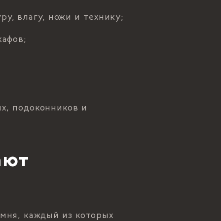
у, влагу, ножи и технику;
кафов;
х, подоконников и
ают
амня, каждый из которых