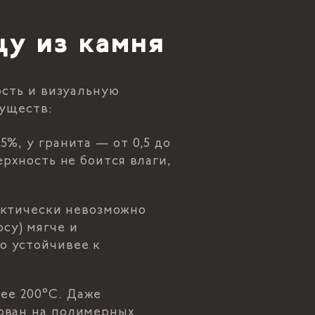
цу из камня
ость и визуальную
муществ:
%, у гранита — от 0,5 до
ерхность не боится влаги,
рактически невозможно
су) мягче и
о устойчивее к
ее 200°C. Даже
нован на полимерных