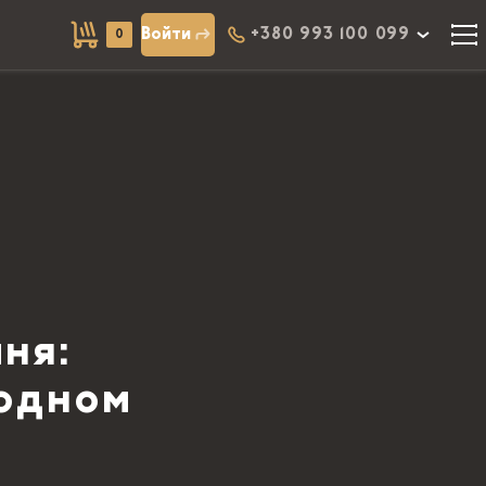
Войти
+380 993 100 099
0
ня:
 одном