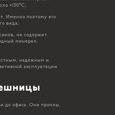
ло +130°C;
ет. Именно поэтому его
го вида;
синов, не содержит
родный минерал,
остным, надежным и
активной эксплуатации.
лешницы
и до офиса. Они прочны,