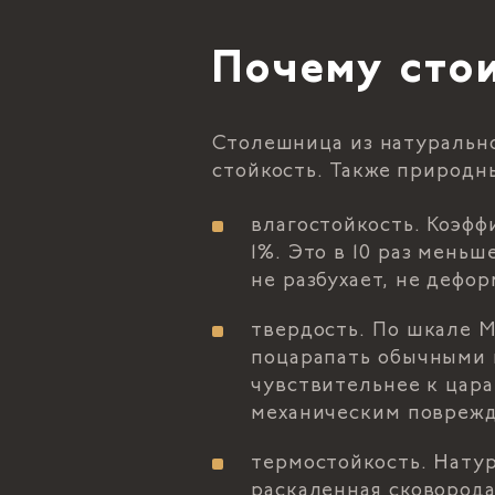
Почему сто
Столешница из натурально
стойкость. Также природ
влагостойкость. Коэфф
1%. Это в 10 раз меньш
не разбухает, не дефо
твердость. По шкале М
поцарапать обычными 
чувствительнее к цар
механическим поврежд
термостойкость. Нату
раскаленная сковорода