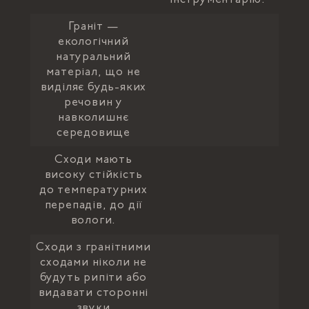
інструментарію.
Граніт —
екологічний
натуральний
матеріал, що не
виділяє будь-яких
речовин у
навколишнє
середовище
Сходи мають
високу стійкість
до температурних
перепадів, до дії
вологи.
Сходи з гранітними
сходами ніколи не
будуть рипіти або
видавати сторонні
звуки