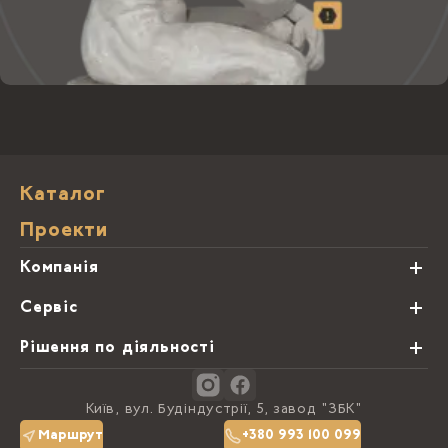
Каталог
Проекти
Компанія
Про нас
Сервіс
Партнери
Види обробки каменю
Рішення по діяльності
Блог
Замовна программа
Студії кухонь
Контакти
Київ, вул. Будіндустрії, 5, завод "ЗБК"
Політика конфіденційності
Маршрут
+380 993 100 099