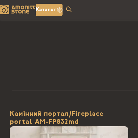
Каталог
Камінний портал/Fireplace
portal АМ-FP832md