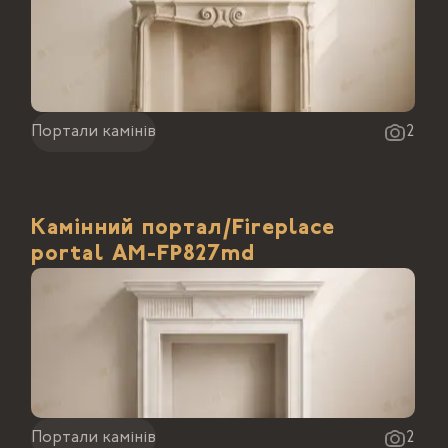
Портали камінів
2
Камінний портал/Fireplace
portal АМ-FP827md
Портали камінів
2