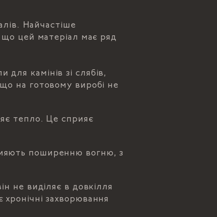
алів. Найчастіше
 що цей матеріал має ряд
для камінів зі слябів,
 що на готовому виробі не
яє тепло. Це сприяє
рияють поширенню вогню, з
ін не виділяє в довкілля
є хронічні захворювання