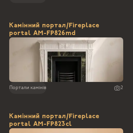
Камінний портал/Fireplace
portal АМ-FP826md
Портали камінів
2
Камінний портал/Fireplace
portal АМ-FP823cl