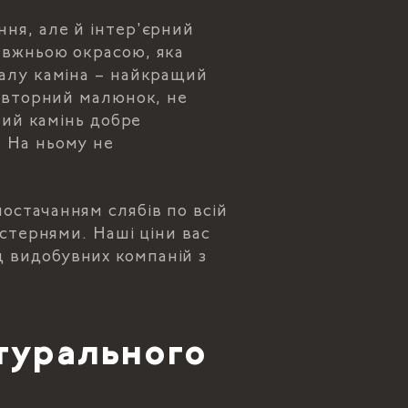
ня, але й інтер'єрний
авжньою окрасою, яка
талу каміна – найкращий
повторний малюнок, не
ний камінь добре
. На ньому не
остачанням слябів по всій
йстернями. Наші ціни вас
 видобувних компаній з
атурального