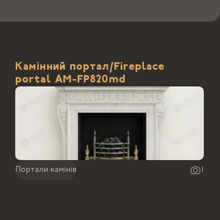
Камінний портал/Fireplace
portal АМ-FP820md
Портали камінів
1