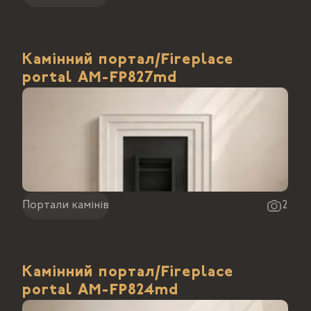
Камінний портал/Fireplace
portal АМ-FP827md
Портали камінів
2
Камінний портал/Fireplace
portal АМ-FP824md