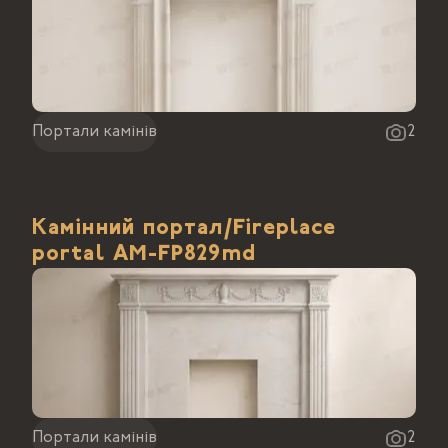
Портали камінів
2
Камінний портал/Fireplace
portal АМ-FP829md
Портали камінів
2