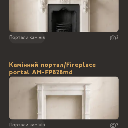
Портали камінів
2
Камінний портал/Fireplace
portal АМ-FP828md
Портали камінів
2