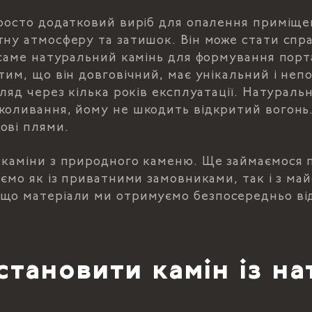
росто додатковий виріб для опалення приміщен
тну атмосферу та затишок. Він може стати спр
І саме натуральний камінь для формування пор
тим, що він довговічний, має унікальний і не
гляд через кілька років експлуатації. Натураль
коливання, йому не шкодить відкритий вогонь
ові плями.
 каміни з природного каменю. Ще займаємося п
юємо як із приватними замовниками, так і з ма
що матеріали ми отримуємо безпосередньо від
становити камін із н