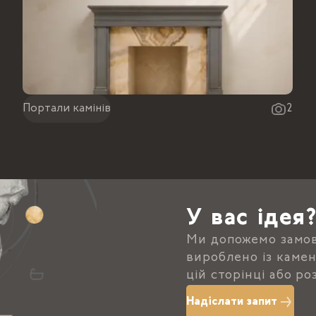
Портали камінів
2
У вас ідея
Ми допожемо замов
вироблено із камен
цій сторінці або р
Надіслати запит