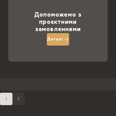
Допоможемо з
проєктними
замовленнями
Деталі
1
2