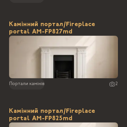
Камінний портал/Fireplace
portal АМ-FP827md
Портали камінів
2
Камінний портал/Fireplace
portal АМ-FP825md