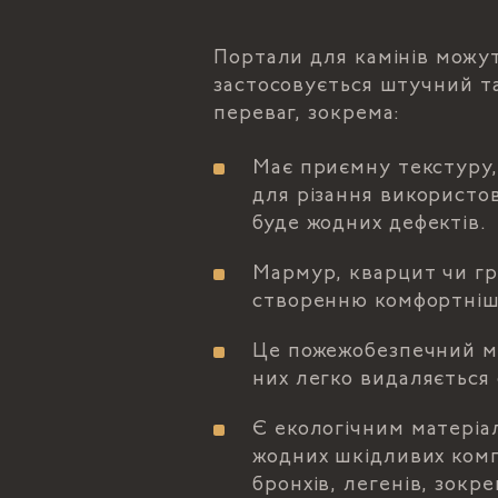
Портали для камінів можут
застосовується штучний т
переваг, зокрема:
Має приємну текстуру,
для різання використо
буде жодних дефектів.
Мармур, кварцит чи гр
створенню комфортнішої
Це пожежобезпечний ма
них легко видаляється 
Є екологічним матеріал
жодних шкідливих комп
бронхів, легенів, зокр