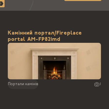
Камінний портал/Fireplace
portal АМ-FP821md
Портали камінів
1