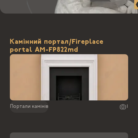
Камінний портал/Fireplace
portal АМ-FP822md
Портали камінів
1