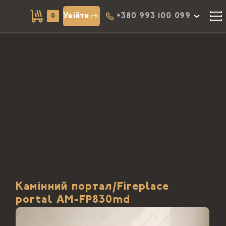
Увійти
+380 993 100 099
0
Камінний портал/Fireplace
portal АМ-FP830md