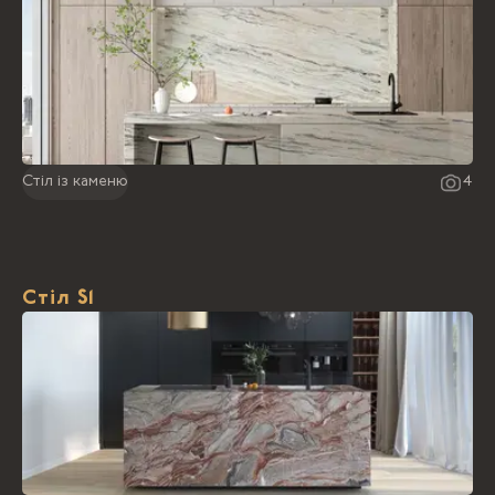
Стіл із каменю
4
Стіл S1