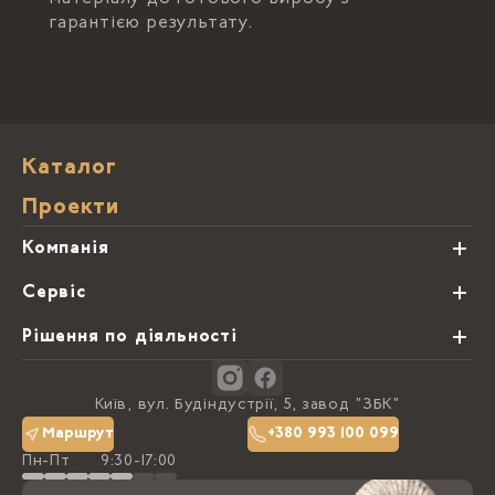
гарантією результату.
Каталог
Проекти
Компанія
Про нас
Сервіс
Партнери
Види обробки каменю
Рішення по діяльності
Блог
Замовна программа
Студії кухонь
Контакти
Київ, вул. Будіндустрії, 5, завод "ЗБК"
Політика конфіденційності
Маршрут
+380 993 100 099
Пн-Пт
9:30-17:00
Доставка та оплата