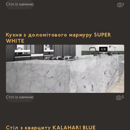
Стіл із каменю
1
Кухня з доломітового мармуру SUPER
WHITE
Стіл із каменю
5
Стіл з кварциту KALAHARI BLUE