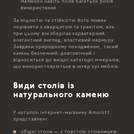
малюнок навіть після багатьох років
використання.
За міцністю та стійкістю його можна
порівняти з кварцитом та гранітом, але
при цьому він зберігає характерний
елегантний вигляд, властивий мармуру.
Завдяки природному походженню, такий
камінь безпечний, довговічний і
відноситься до вищої категорії мінералів,
що використовуються в інтер'єрі меблів.
Види столів із
натурального каменю
У каталозі інтернет-магазину Amonitt
представлені:
обідні столи — з товстою стільницею,