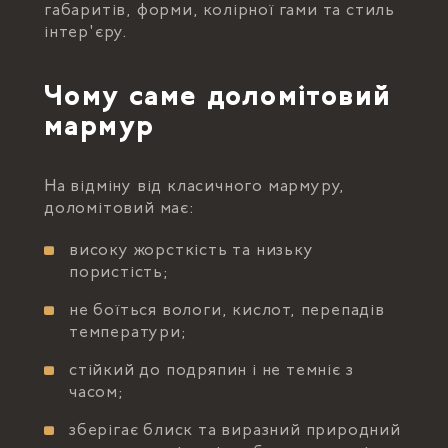
габаритів, форми, колірної гами та стиль
інтер'єру.
Чому саме доломітовий
мармур
На відміну від класичного мармуру,
доломітовий має:
високу жорсткість та низьку
пористість;
не боїться вологи, кислот, перепадів
температури;
стійкий до подряпин і не темніє з
часом;
зберігає блиск та виразний природний