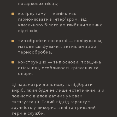
посадкових місць;
колірну гаму — камінь має
гармоніювати з інтер'єром: від
класичного білого до глибини темних
відтінків;
тип обробки поверхні — полірування,
матове шліфування, антиплями або
термообробка;
конструкцію — тип основи, товщина
стільниці, особливості кріплення та
опори.
Ці параметри допоможуть підібрати
виріб, який буде не лише естетичним, а й
повністю відповідатиме умовам
експлуатації. Такий підхід гарантує
зручність у використанні та тривалий
термін служби.