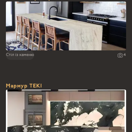
Стіл із каменю
4
Мармур TEKI