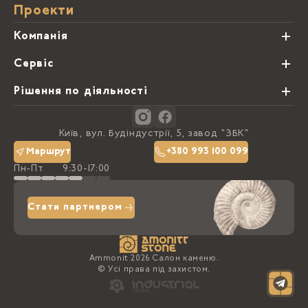
Проекти
Компанія
Про нас
Сервіс
Партнери
Види обробки каменю
Рішення по діяльності
Блог
Замовна программа
Студії кухонь
Контакти
Київ, вул. Будіндустрії, 5, завод "ЗБК"
Політика конфіденційності
Маршрут
+380 993 100 099
Пн-Пт
9:30-17:00
Доставка та оплата
Стати партнером
Ammonit 2026 Салон каменю.
© Усі права під захистом.