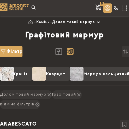
0
Камінь
Доломітовий мармур
Графітовий мармур
Фільтр
Граніт
Кварцит
Мармур кальцитни
Доломітовий мармур
Графітовий
Відміна фільтрів
ARABESCATO