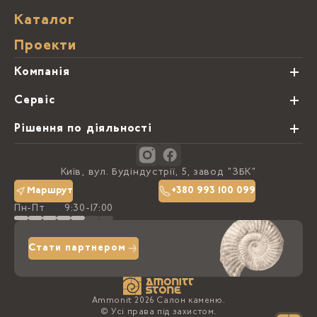
Каталог
Проекти
Компанія
Про нас
Сервіс
Партнери
Види обробки каменю
Рішення по діяльності
Блог
Замовна программа
Студії кухонь
Контакти
Київ, вул. Будіндустрії, 5, завод "ЗБК"
Політика конфіденційності
Маршрут
+380 993 100 099
Пн-Пт
9:30-17:00
Доставка та оплата
Стати партнером
Ammonit 2026 Салон каменю.
© Усі права під захистом.