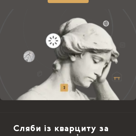
Сляби із кварциту за