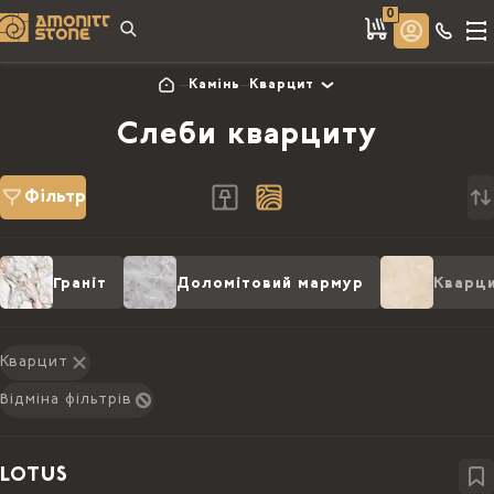
0
Камінь
Кварцит
Слеби кварциту
Фільтр
Граніт
Доломітовий мармур
Кварц
Кварцит
Відміна фільтрів
LOTUS