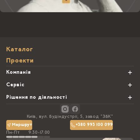
Каталог
Проекти
Компанія
Про нас
Сервіс
Партнери
Види обробки каменю
Рішення по діяльності
Блог
Замовна программа
Студії кухонь
Контакти
Київ, вул. Будіндустрії, 5, завод "ЗБК"
Політика конфіденційності
Маршрут
+380 993 100 099
Пн-Пт
9:30-17:00
Доставка та оплата