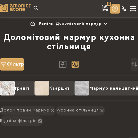
0
Камінь
Доломітовий мармур
Доломітовий мармур кухонна
стільниця
Фільтр
Граніт
Кварцит
Мармур кальцитни
Доломітовий мармур
Кухонна стільниця
Відміна фільтрів