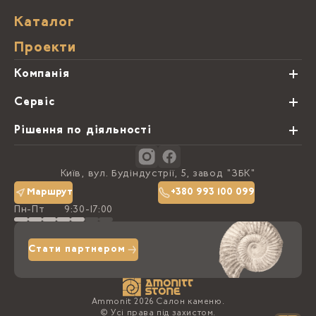
Каталог
Проекти
Компанія
Про нас
Сервіс
Партнери
Види обробки каменю
Рішення по діяльності
Блог
Замовна программа
Студії кухонь
Контакти
Київ, вул. Будіндустрії, 5, завод "ЗБК"
Політика конфіденційності
Маршрут
+380 993 100 099
Пн-Пт
9:30-17:00
Доставка та оплата
Стати партнером
Ammonit 2026 Салон каменю.
© Усі права під захистом.