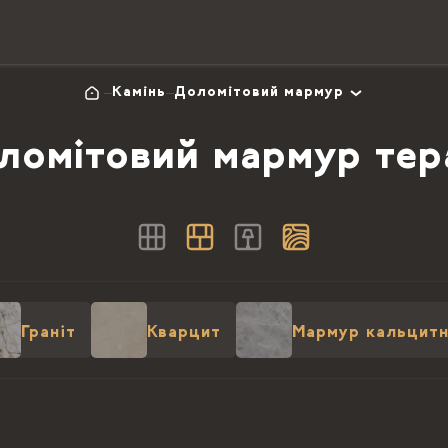
Камінь
Доломітовий мармур
ломітовий мармур тер
Граніт
Кварцит
Мармур кальцитн