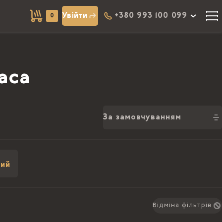
Увійти
+380 993 100 099
0
аса
За замовчуванням
ий
Відміна фільтрів