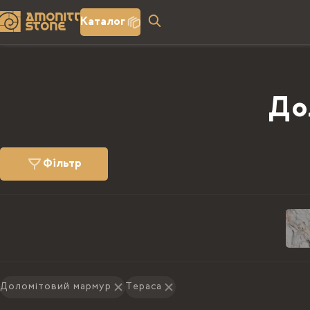
Каталог
До
Фільтр
Доломітовий мармур
Тераса