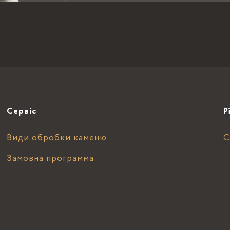
Сервіс
Р
Види обробки каменю
С
Замовна программа