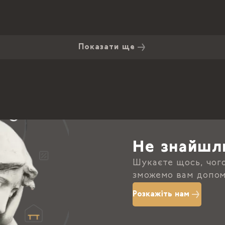
Показати ще
Не знайшл
Шукаєте щось, чог
зможемо вам допом
Розкажіть нам