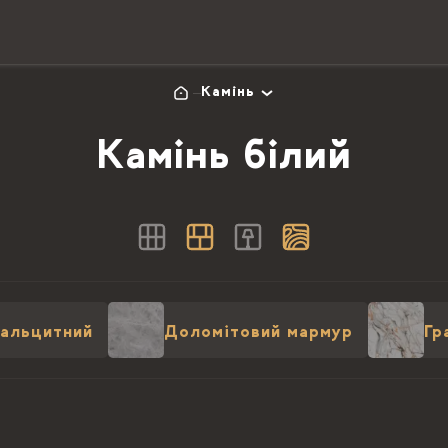
Камінь
Камінь білий
альцитний
Доломітовий мармур
Гр