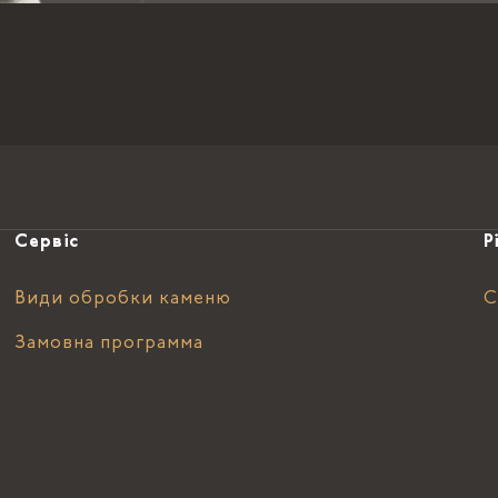
Сервіс
Р
Види обробки каменю
С
Замовна программа