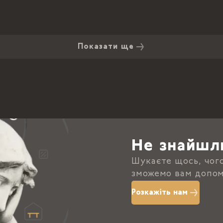
Показати ще
Не знайшл
Шукаєте щось, чог
зможемо вам допом
Розкажіть нам