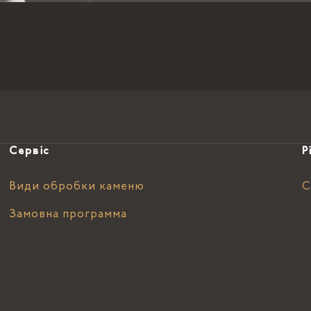
Сервіс
Р
Види обробки каменю
С
Замовна программа