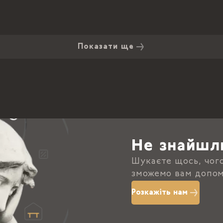
Показати ще
Не знайшл
Шукаєте щось, чог
зможемо вам допом
Розкажіть нам