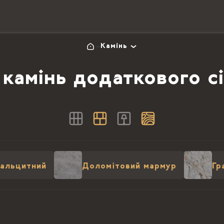
Камінь
камінь додаткового с
альцитний
Доломітовий мармур
Гр