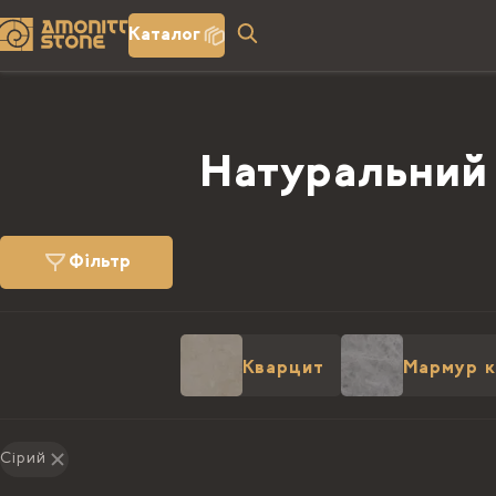
Каталог
Натуральний 
Фільтр
Кварцит
Мармур к
Сірий