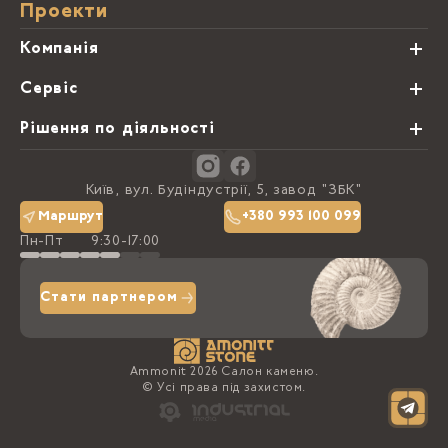
Проекти
Компанія
Про нас
Сервіс
Партнери
Види обробки каменю
Рішення по діяльності
Блог
Замовна программа
Студії кухонь
Контакти
Київ, вул. Будіндустрії, 5, завод "ЗБК"
Політика конфіденційності
Маршрут
+380 993 100 099
Пн-Пт
9:30-17:00
Доставка та оплата
Стати партнером
Ammonit 2026 Салон каменю.
© Усі права під захистом.