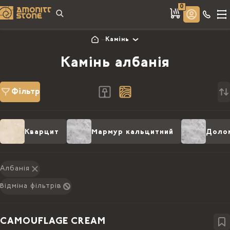
0
Камінь
Камінь албанія
Фільтр
Кварцит
Мармур кальцитний
Доло
Албанія
Відміна фільтрів
CAMOUFLAGE CREAM