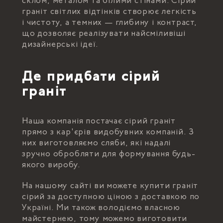
склом, металом та білими стінами. Сірий
граніт світлих відтінків створює легкість
і чистоту, а темних — глибину і контраст,
що дозволяє реалізувати найсміливіші
дизайнерські ідеї.
Де придбати сірий
граніт
Наша компанія постачає сірий граніт
прямо з кар'єрів видобувних компаній. З
них виготовляємо сляби, які надалі
зручно обробляти для формування будь-
якого виробу.
На нашому сайті ви можете купити граніт
сірий за доступною ціною з доставкою по
Україні. Ми також володіємо власною
майстернею, тому можемо виготовити