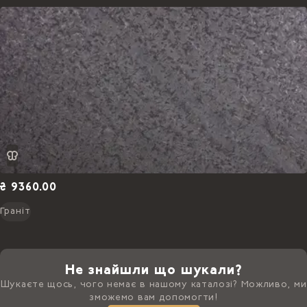
₴ 9360.00
Граніт
Не знайшли що шукали?
Шукаєте щось, чого немає в нашому каталозі? Можливо, ми
зможемо вам допомогти!