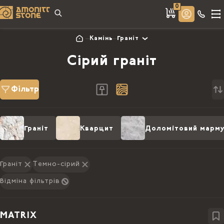
0
Камінь
Граніт
Сірий граніт
Фільтр
Граніт
Кварцит
Доломітовий марм
Граніт
Темно-сірий
Відміна фільтрів
MATRIX