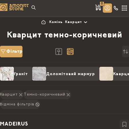
0
Камінь
Кварцит
Кварцит темно-коричневий
Фільтр
Граніт
Доломітовий мармур
Кварц
Кварцит
Темно-коричневий
Відміна фільтрів
MADEIRUS