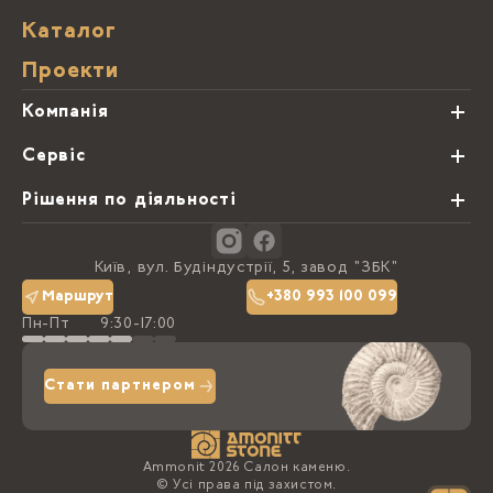
Каталог
Проекти
Компанія
Про нас
Сервіс
Партнери
Види обробки каменю
Рішення по діяльності
Блог
Замовна программа
Студії кухонь
Контакти
Київ, вул. Будіндустрії, 5, завод "ЗБК"
Політика конфіденційності
Маршрут
+380 993 100 099
Пн-Пт
9:30-17:00
Доставка та оплата
Стати партнером
Ammonit 2026 Салон каменю.
© Усі права під захистом.