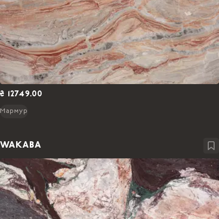
₴ 12749.00
Мармур
WAKABA