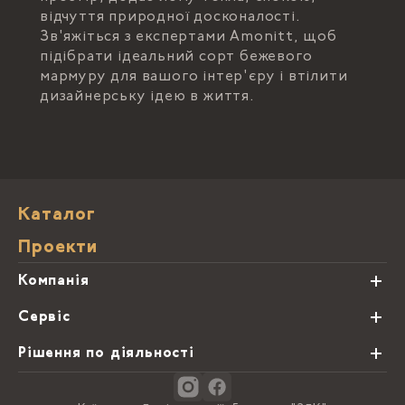
відчуття природної досконалості.
Зв'яжіться з експертами Amonitt, щоб
підібрати ідеальний сорт бежевого
мармуру для вашого інтер'єру і втілити
дизайнерську ідею в життя.
Каталог
Проекти
Компанія
Про нас
Сервіс
Партнери
Види обробки каменю
Рішення по діяльності
Блог
Замовна программа
Студії кухонь
Контакти