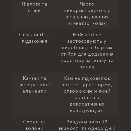
Підлога та
Часто
стіни
використовують у
вітальнях, ванних
кімнатах, холах
Стільниці та
Найчастіше
підвіконня
застосовують у
виробництві барних
стійок для додавання
простору затишку та
тепла
Каміни та
Камінь підкреслює
декоративні
архітектурні форми,
елементи
створюючи м'який
акцент на
декоративних
конструкціях.
Сходи та
Завдяки високій
колони
міцності та однорідній