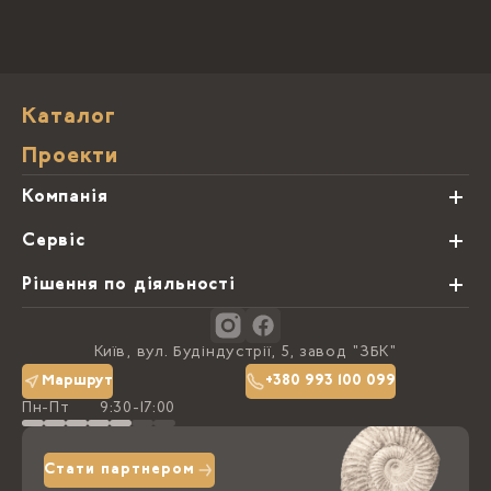
Каталог
Проекти
Компанія
Про нас
Сервіс
Партнери
Види обробки каменю
Рішення по діяльності
Блог
Замовна программа
Студії кухонь
Контакти
Київ, вул. Будіндустрії, 5, завод "ЗБК"
Політика конфіденційності
Маршрут
+380 993 100 099
Пн-Пт
9:30-17:00
Доставка та оплата
Стати партнером