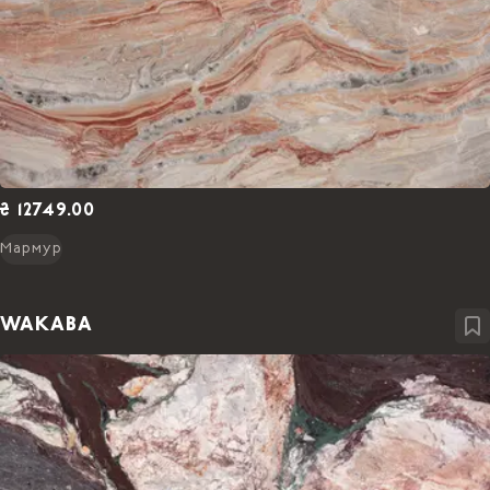
₴ 12749.00
Мармур
WAKABA