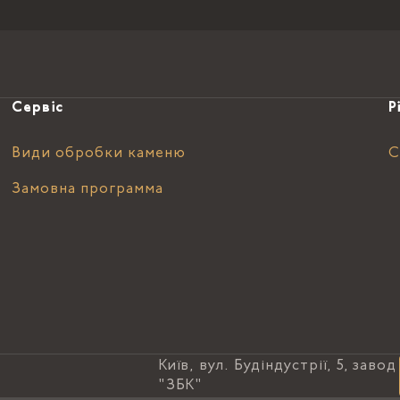
Сервіс
Р
Види обробки каменю
С
Замовна программа
Київ, вул. Будіндустрії, 5, завод
"ЗБК"