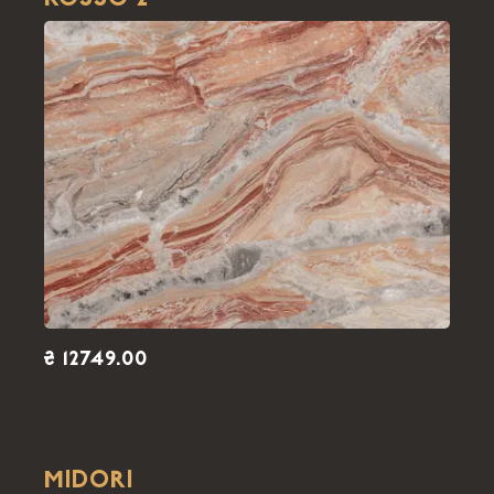
ROSSO 2
₴ 12749.00
MIDORI