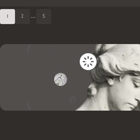
1
2
...
5