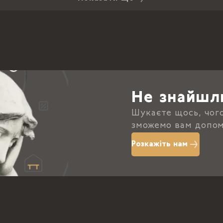
Не знайшл
Шукаєте щось, чог
зможемо вам допом
Розкажіть нам