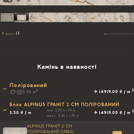
1
15
Камінь в наявності
Полірований
2
2
→ 14919.00 ₴ / м
1
5.30
м
Блок ALPINUS ГРАНIТ 2 CM ПОЛIРОВАНИЙ
мін. 3.05 x 1.74 м
2
5.30 ₴ / м
→ 14919.00 ₴ / м
макс. 3.05 x 1.74 м
ALPINUS ГРАНIТ 2 CM
ПОЛIРОВАНИЙ-274001