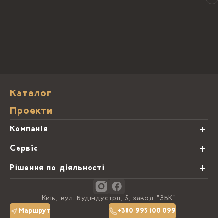
Каталог
Проекти
Компанія
Про нас
Сервіс
Партнери
Види обробки каменю
Рішення по діяльності
Блог
Замовна программа
Студії кухонь
Контакти
Київ, вул. Будіндустрії, 5, завод "ЗБК"
Політика конфіденційності
Маршрут
+380 993 100 099