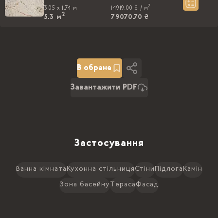
2
3.05 x 1.74 м
14919.00 ₴ /
м
2
5.3
м
79070.70 ₴
В обране
Завантажити PDF
Застосування
Ванна кімната
Кухонна стільниця
Стіни
Підлога
Камін
Зона басейну
Тераса
Фасад