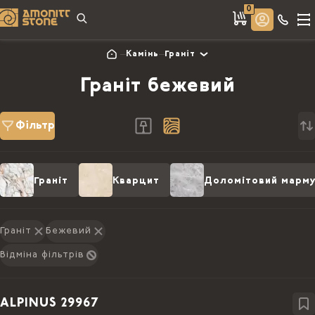
0
Камінь
Граніт
Граніт бежевий
Фільтр
Граніт
Кварцит
Доломітовий марм
Граніт
Бежевий
Відміна фільтрів
ALPINUS 29967