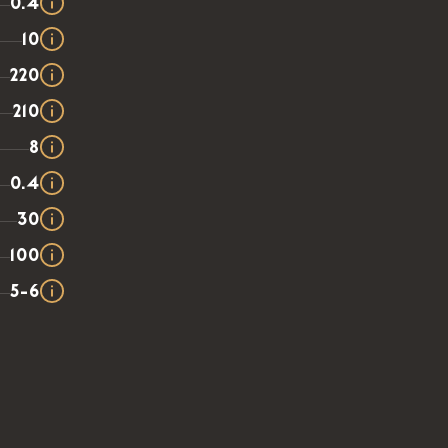
0.4
10
220
210
8
0.4
30
100
5-6