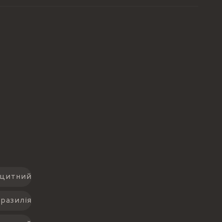
ьцитний
разилія