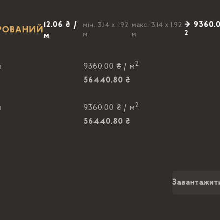
12.06 ₴ /
→ 9360.0
мін. 3.14 x 1.92
макс. 3.14 x 1.92
IРОВАНИЙ
2
м
м
м
2
м
9360.00 ₴ /
м
56440.80 ₴
2
м
9360.00 ₴ /
м
56440.80 ₴
Завантажит