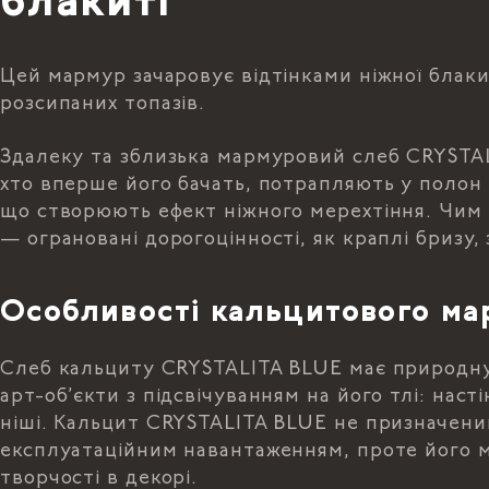
блакиті
Цей мармур зачаровує відтінками ніжної блаки
розсипаних топазів.
Здалеку та зблизька мармуровий слеб CRYSTALITA
хто вперше його бачать, потрапляють у полон в
що створюють ефект ніжного мерехтіння. Чим 
— ограновані дорогоцінності, як краплі бризу, 
Особливості кальцитового ма
Слеб кальциту CRYSTALITA BLUE має природну
арт-об’єкти з підсвічуванням на його тлі: наст
ніші. Кальцит CRYSTALITA BLUE не призначений
експлуатаційним навантаженням, проте його м
творчості в декорі.