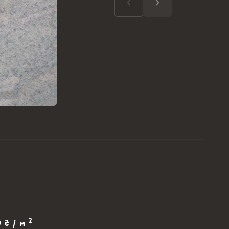
2
0 ₴ / м