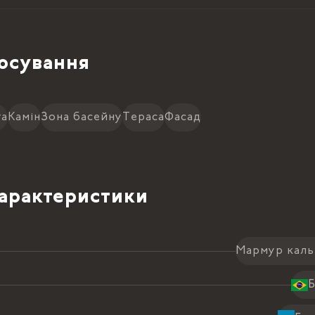
осування
га
Камін
Зона басейну
Тераса
Фасад
характеристики
Мармур кал
Б