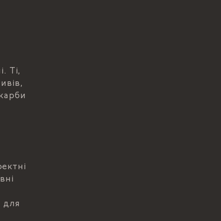
. Ті,
ивів,
скарби
фектні
вні
 для