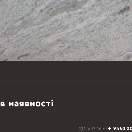
в наявності
2
→ 9360.0
2
12.06
м