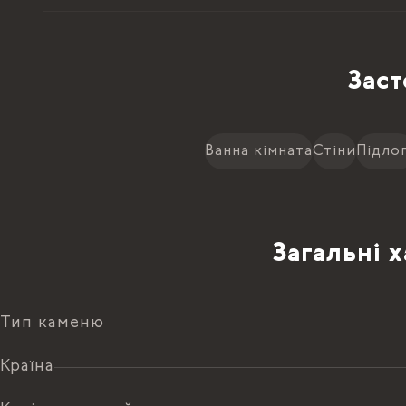
Заст
Ванна кімната
Стіни
Підло
Загальні 
Тип каменю
Країна