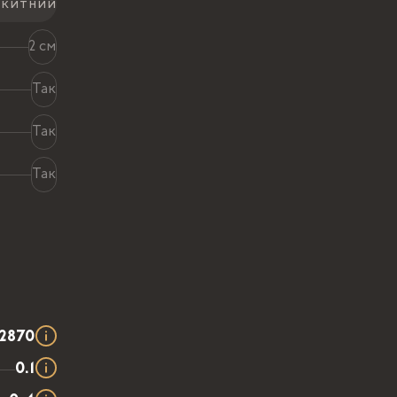
акитний
2 см
Так
Так
Так
2870
0.1