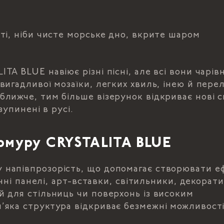
ті, ніби чисте морське дно, вкрите шаром
 BLUE навіює різні пісні, але всі вони чарівні
игадливої мозаїки, легких хвиль, інею й перел
ближче, тим більше візерунок відкриває нові 
зупинені в русі.
рмуру CRYSTALITA BLUE
 напівпрозорість, що допомагає створювати е
інні панелі, арт-вставки, світильники, декорати
 для стільниць чи поверхонь із високим
’яка структура відкриває безмежні можливості