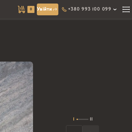
Увійти
+380 993 100 099
0
1
11