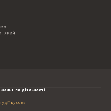
ємо
р, який
ішення по діяльності
тудії кухонь