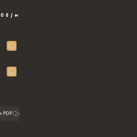
0 ₴ / м
и PDF