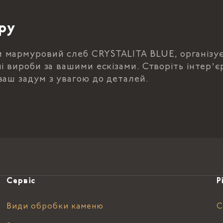
ру
и мармуровий слеб CRYSTALITA BLUE, організу
і вироби за вашими ескізами. Створіть інтерʼє
ваш задум з увагою до деталей.
Сервіс
Р
Види обробки каменю
С