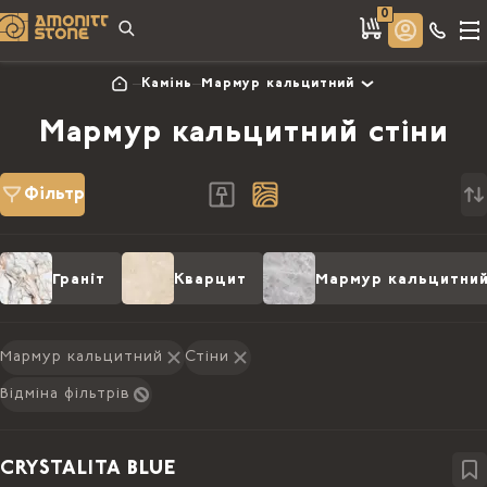
0
Камінь
Мармур кальцитний
Мармур кальцитний стіни
Фільтр
Граніт
Кварцит
Мармур кальцитни
Мармур кальцитний
Стіни
Відміна фільтрів
CRYSTALITA BLUE