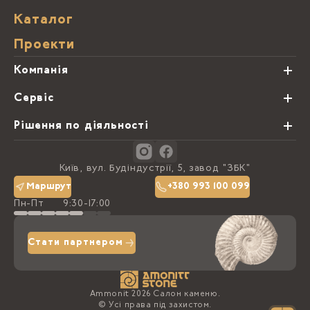
Каталог
Проекти
Компанія
Про нас
Сервіс
Партнери
Види обробки каменю
Рішення по діяльності
Блог
Замовна программа
Студії кухонь
Контакти
Київ, вул. Будіндустрії, 5, завод "ЗБК"
Політика конфіденційності
Маршрут
+380 993 100 099
Пн-Пт
9:30-17:00
Доставка та оплата
Стати партнером
Ammonit 2026 Салон каменю.
© Усі права під захистом.