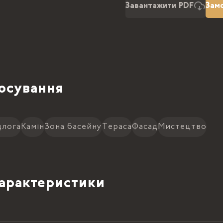
Завантажити PDF
Зам
осування
длога
Камін
Зона басейну
Тераса
Фасад
Мистецтво
характеристики