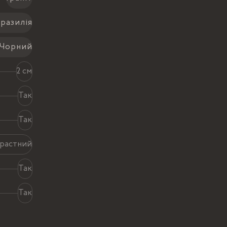
разилія
Чорний
2 см
Так
Так
растний
Так
Так