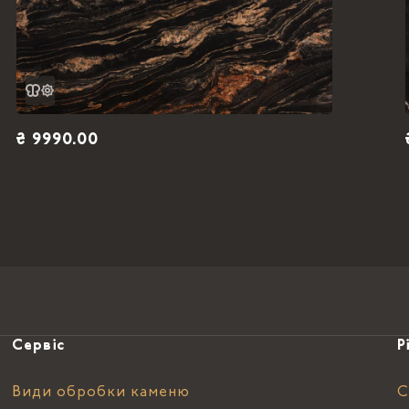
₴ 9990.00
Сервіс
Р
Види обробки каменю
С