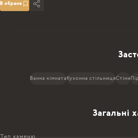
В обране
Заст
Ванна кімната
Кухонна стільниця
Стіни
Пі
Загальні 
Тип каменю