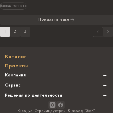
Ванная комната
Показать еще
1
2
3
Каталог
Проекты
Компания
О нас
Сервис
Партнеры
Виды обработки камня
Решения по деятельности
Блог
Заказная программа
Студии кухонь
Контакты
Киев, ул. Стройиндустрии, 5, завод "ЖБК"