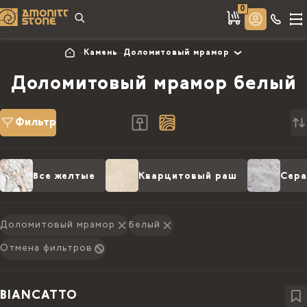
0
Камень
Доломитовый мрамор
Доломитовый мрамор белый
Фильтр
Все желтые
Кварцитовый раш
Сера
Доломитовый мрамор
Белый
Отмена фильтров
BIANCATTO