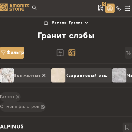
0
Камень
Гранит
Гранит слэбы
Фильтр
Все желтые
Кварцитовый раш
Ма
Гранит
Отмена фильтров
ALPINUS