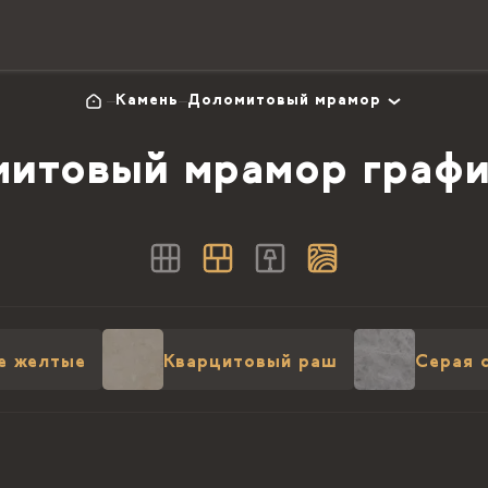
Камень
Доломитовый мрамор
итовый мрамор граф
е желтые
Кварцитовый раш
Серая 