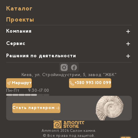
Каталог
Проекты
Компания
О нас
Сервис
Партнеры
Виды обработки камня
Решения по деятельности
Блог
Заказная программа
Студии кухонь
Контакты
Киев, ул. Стройиндустрии, 5, завод "ЖБК"
Политика конфиденциальности
Маршрут
+380 993 100 099
Пн-Пт
9:30-17:00
Доставка та оплата
Стать партнером
Ammonit 2026 Салон камня.
© Все права под защитой.