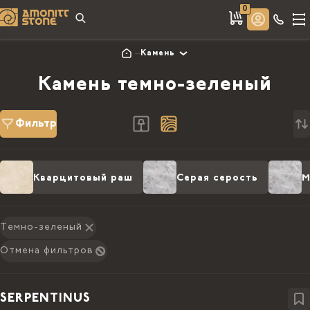
0
Камень
Камень темно-зеленый
Фильтр
Кварцитовый раш
Серая серость
М
Темно-зеленый
Отмена фильтров
SERPENTINUS