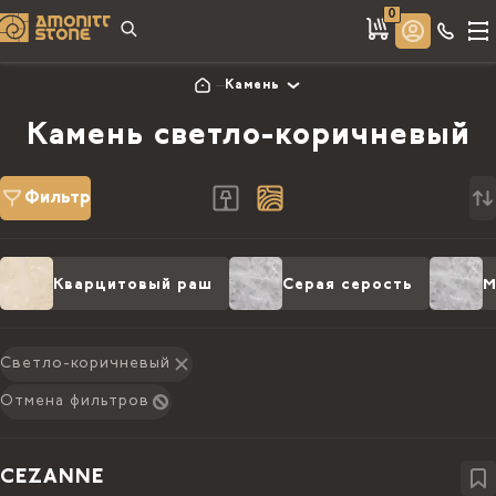
0
Камень
Камень светло-коричневый
Фильтр
Кварцитовый раш
Серая серость
М
Светло-коричневый
Отмена фильтров
CEZANNE