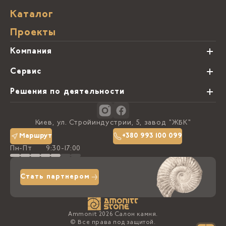
Каталог
Проекты
Компания
О нас
Сервис
Партнеры
Виды обработки камня
Решения по деятельности
Блог
Заказная программа
Студии кухонь
Контакты
Киев, ул. Стройиндустрии, 5, завод "ЖБК"
Политика конфиденциальности
Маршрут
+380 993 100 099
Пн-Пт
9:30-17:00
Доставка та оплата
Стать партнером
Ammonit 2026 Салон камня.
© Все права под защитой.