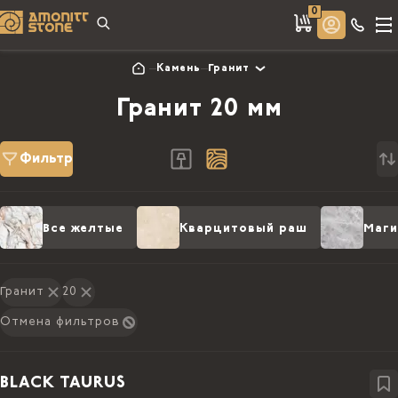
0
Камень
Гранит
Гранит 20 мм
Фильтр
Все желтые
Кварцитовый раш
Маги
Гранит
20
Отмена фильтров
BLACK TAURUS