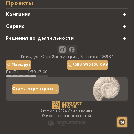
Проекты
Компания
О нас
Сервис
Партнеры
Виды обработки камня
Решения по деятельности
Блог
Заказная программа
Студии кухонь
Контакты
Киев, ул. Стройиндустрии, 5, завод "ЖБК"
Политика конфиденциальности
Маршрут
+380 993 100 099
Пн-Пт
9:30-17:00
Доставка та оплата
Стать партнером
Ammonit 2026 Салон камня.
© Все права под защитой.