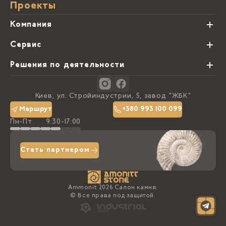
Проекты
Компания
О нас
Сервис
Партнеры
Виды обработки камня
Решения по деятельности
Блог
Заказная программа
Студии кухонь
Контакты
Киев, ул. Стройиндустрии, 5, завод "ЖБК"
Политика конфиденциальности
Маршрут
+380 993 100 099
Пн-Пт
9:30-17:00
Доставка та оплата
Стать партнером
Ammonit 2026 Салон камня.
© Все права под защитой.