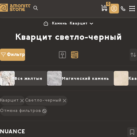
0
Камень
Кварцит
Кварцит светло-черный
Фильтр
Все желтые
Магический камень
Кв
Кварцит
Светло-черный
Отмена фильтров
NUANCE