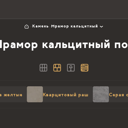
Камень
Мрамор кальцитный
рамор кальцитный п
е желтые
Кварцитовый раш
Серая 