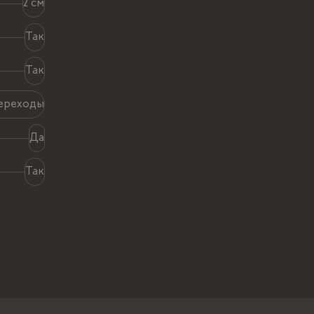
2 см
Так
Так
ереходы
Да
Так