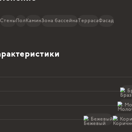
Стены
Пол
Камин
Зона бассейна
Терраса
Фасад
рактеристики
Б
Мо
Бежевый
Кор