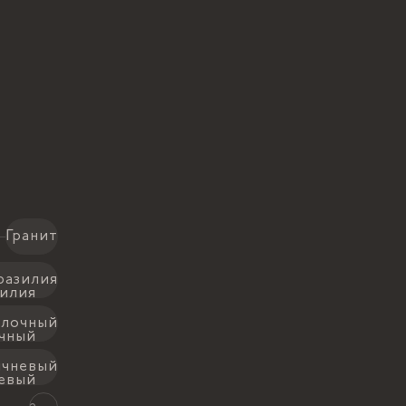
Гранит
разилия
лочный
ичневый