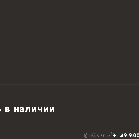
 в наличии
2
→ 14919.0
1
5.30
м