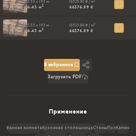
2
3.33 x 1.93 м
10323.00 ₴ /
м
2
6.43
м
66376.89 ₴
2
3.33 x 1.93 м
10323.00 ₴ /
м
2
6.43
м
66376.89 ₴
В избранное
Загрузить PDF
Применение
Ванная комната
Кухонная столешница
Стены
Пол
Камин