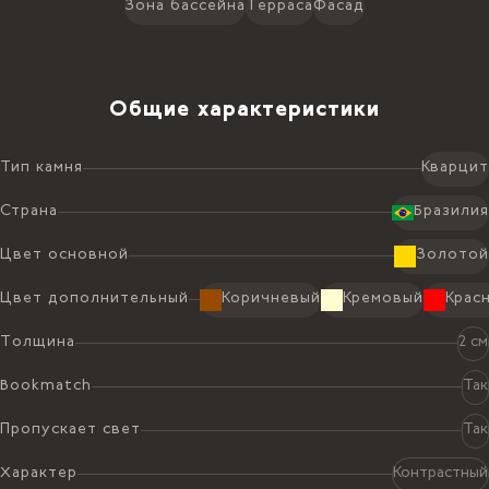
Зона бассейна
Терраса
Фасад
Общие характеристики
Тип камня
Кварцит
Страна
Бразилия
Цвет основной
Золотой
Цвет дополнительный
Коричневый
Кремовый
Крас
Толщина
2 см
Bookmatch
Так
Пропускает свет
Так
Характер
Контрастный