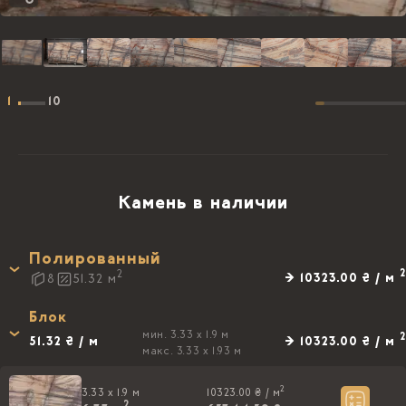
1
10
Камень в наличии
Полированный
2
2
→ 10323.00 ₴ / м
8
51.32
м
Блок
мин. 3.33 x 1.9 м
2
51.32 ₴ / м
→ 10323.00 ₴ / м
макс. 3.33 x 1.93 м
2
3.33 x 1.9 м
10323.00 ₴ /
м
2