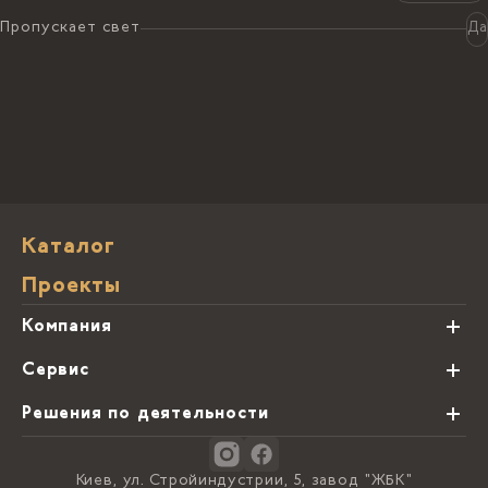
Пропускает свет
Да
Каталог
Проекты
Компания
О нас
Сервис
Партнеры
Виды обработки камня
Решения по деятельности
Блог
Заказная программа
Студии кухонь
Контакты
Киев, ул. Стройиндустрии, 5, завод "ЖБК"