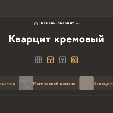
Камень
Кварцит
Кварцит кремовый
желтые
Магический камень
Кварцит