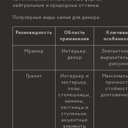
нейтральные и природные оттенки.
Популярные виды камня для декора:
Разновидность
Область
Ключев
применения
особенно
Мрамор
Интерьер,
Элегантно
декор
выразител
рисуно
Гранит
Интерьер и
Максималь
экстерьер,
прочност
полы,
стойкост
столешницы,
долговечн
камины,
лестницы и
ступеньки,
акцентные
элементы