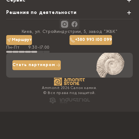
Сервис
Партнеры
Виды обработки камня
Решения по деятельности
Блог
Заказная программа
Студии кухонь
Контакты
Киев, ул. Стройиндустрии, 5, завод "ЖБК"
Политика конфиденциальности
Маршрут
+380 993 100 099
Пн-Пт
9:30-17:00
Доставка та оплата
Стать партнером
Ammonit 2026 Салон камня.
© Все права под защитой.