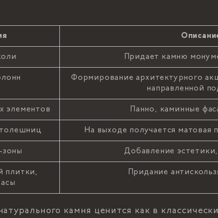
ия
Описани
коли
Придает камню монум
олонн
Формирование архитектурного акц
направленной по
х элементов
Панно, каминные фас
столешниц
На выходе получается матовая 
-зоны
Добавление эстетики,
й плитки,
Придание антискольз
расы
натурального камня ценится как в классически