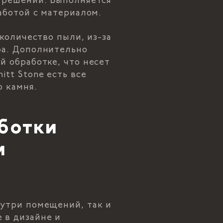
х решений. Выполняется
работой с материалом.
количество пыли, из-за
ра. Дополнительно
й обработке, что несет
tt Stone есть все
о камня.
ботки
и
нутри помещений, так и
 в дизайне и