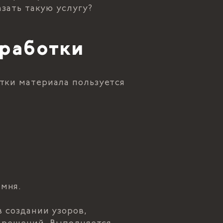
азать такую услугу?
бработки
тки материала пользуется
амня.
 создании узоров,