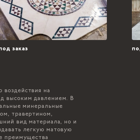
под заказ
по
о воздействия на
од высоким давлением. В
циальные минеральные
ром, травертином,
шний вид материала, но и
здавать легкую матовую
ые преимущества