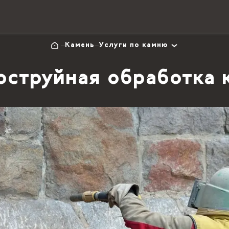
Камень
Услуги по камню
оструйная обработка 