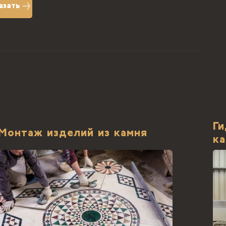
азать
Ги
Монтаж изделий из камня
к