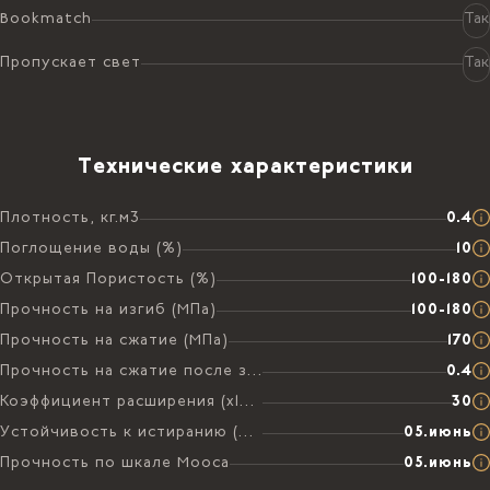
Bookmatch
Так
Пропускает свет
Так
Технические характеристики
Плотность, кг.м3
0.4
Поглощение воды (%)
10
Открытая Пористость (%)
100-180
Прочность на изгиб (МПа)
100-180
Прочность на сжатие (МПа)
170
Прочность на сжатие после замораживания (МПа)
0.4
Коэффициент расширения (х106 на °C)
30
Устойчивость к истиранию (мм)
05.июнь
Прочность по шкале Мооса
05.июнь