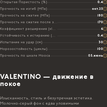
Открытая Пористость (%)
0.4
Прочность на изгиб (МПа)
окт.25
Прочность на сжатие (МПа)
180
Прочность на сжатие после замораживания (МПа)
170
Коэффициент расширения (х106 на °C)
6
Устойчивость к истиранию (мм)
0.4
Испытание на удар (см)
30
Морозостойкость (циклы)
100
Прочность по шкале Мооса
05.июнь
VALENTINO — движение в
покое
Изысканность, стиль и безупречная эстетика.
Молочно-серый фон с едва уловимыми