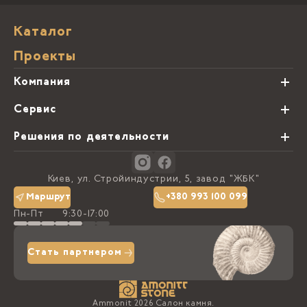
Каталог
Проекты
Компания
О нас
Сервис
Партнеры
Виды обработки камня
Решения по деятельности
Блог
Заказная программа
Студии кухонь
Контакты
Киев, ул. Стройиндустрии, 5, завод "ЖБК"
Политика конфиденциальности
Маршрут
+380 993 100 099
Пн-Пт
9:30-17:00
Доставка та оплата
Стать партнером
Ammonit 2026 Салон камня.