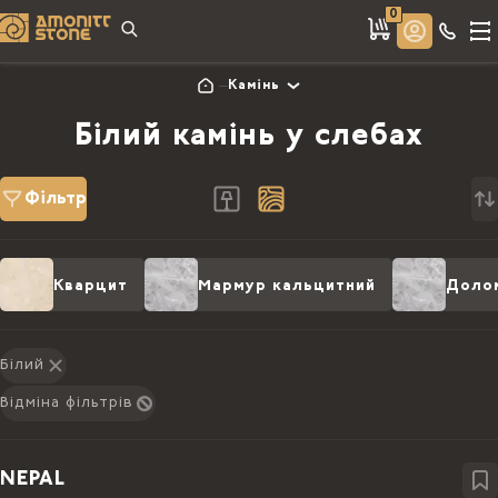
0
Камінь
Білий камінь у слебах
Фільтр
Кварцит
Мармур кальцитний
Доло
Білий
Відміна фільтрів
NEPAL