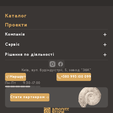
Каталог
Проекти
Компанія
Про нас
Сервіс
Партнери
Види обробки каменю
Рішення по діяльності
Блог
Замовна программа
Студії кухонь
Контакти
Київ, вул. Будіндустрії, 5, завод "ЗБК"
Політика конфіденційності
Маршрут
+380 993 100 099
Пн-Пт
9:30-17:00
Доставка та оплата
Стати партнером