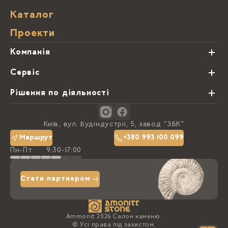
Каталог
Проекти
Компанія
Про нас
Сервіс
Партнери
Види обробки каменю
Рішення по діяльності
Блог
Замовна программа
Студії кухонь
Контакти
Київ, вул. Будіндустрії, 5, завод "ЗБК"
Політика конфіденційності
Маршрут
+380 993 100 099
Пн-Пт
9:30-17:00
Доставка та оплата
Стати партнером
Ammonit 2026 Салон каменю.
© Усі права під захистом.