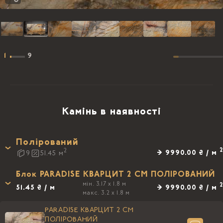
1
9
Камінь в наявності
Полірований
2
2
→ 9990.00 ₴ / м
9
51.45
м
Блок PARADISE КВАРЦИТ 2 CM ПОЛIРОВАНИЙ
мін. 3.17 x 1.8 м
2
51.45 ₴ / м
→ 9990.00 ₴ / м
макс. 3.2 x 1.8 м
PARADISE КВАРЦИТ 2 CM
ПОЛIРОВАНИЙ