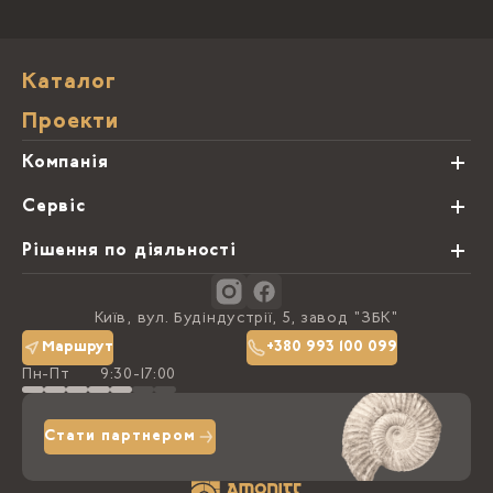
Каталог
Проекти
Компанія
Про нас
Сервіс
Партнери
Види обробки каменю
Рішення по діяльності
Блог
Замовна программа
Студії кухонь
Контакти
Київ, вул. Будіндустрії, 5, завод "ЗБК"
Політика конфіденційності
Маршрут
+380 993 100 099
Пн-Пт
9:30-17:00
Доставка та оплата
Стати партнером