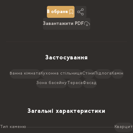
В обране
Завантажити PDF
Застосування
Ванна кімната
Кухонна стільниця
Стіни
Підлога
Камін
Зона басейну
Тераса
Фасад
Загальні характеристики
Тип каменю
Кварцит